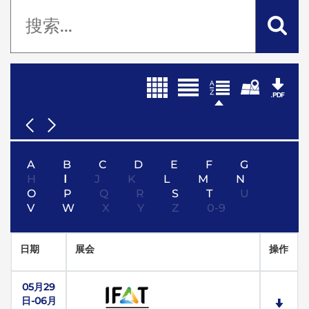
A
B
C
D
E
F
G
H
I
J
K
L
M
N
O
P
Q
R
S
T
U
V
W
X
Y
Z
0-9
日期
展会
操作
05月29
日-06月