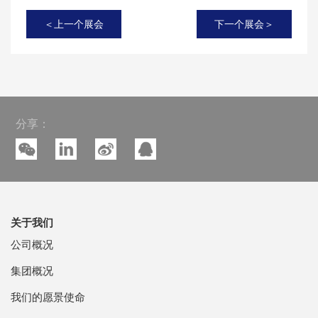
＜上一个展会
下一个展会＞
分享：
关于我们
公司概况
集团概况
我们的愿景使命