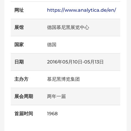
网址
https://www.analytica.de/en/
展馆
德国慕尼黑展览中心
国家
德国
日期
2016年05月10日-05月13日
主办方
慕尼黑博览集团
展会周期
两年一届
首届时间
1968