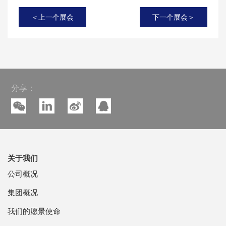
＜上一个展会
下一个展会＞
分享：
关于我们
公司概况
集团概况
我们的愿景使命