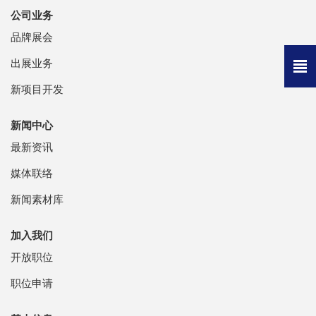
公司业务
品牌展会
出展业务
新项目开发
新闻中心
最新资讯
媒体联络
新闻素材库
加入我们
开放职位
职位申请