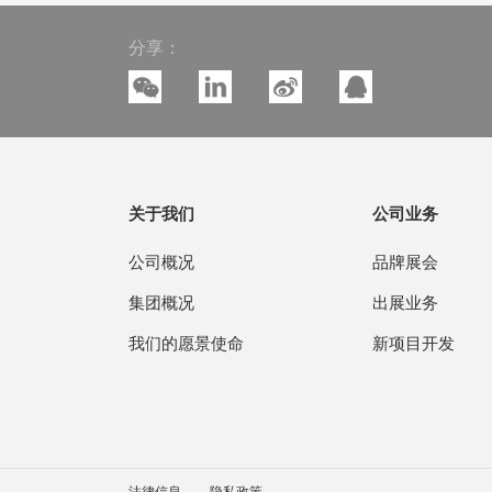
分享：
关于我们
公司业务
公司概况
品牌展会
集团概况
出展业务
我们的愿景使命
新项目开发
法律信息
隐私政策