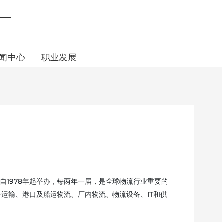
闻中心
职业发展
stic）自1978年起举办，每两年一届，是全球物流行业重要的
运输、港口及船运物流、厂内物流、物流设备、IT和供