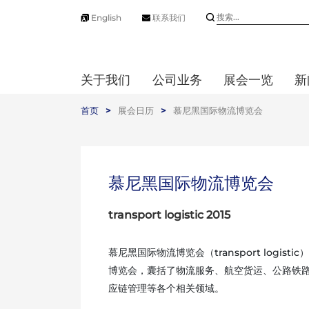
English
联系我们
关于我们
公司业务
展会一览
新
首页
>
展会日历
>
慕尼黑国际物流博览会
慕尼黑国际物流博览会
transport logistic 2015
慕尼黑国际物流博览会（transport logi
博览会，囊括了物流服务、航空货运、公路铁路
应链管理等各个相关领域。