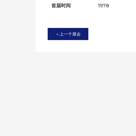
首届时间
1978
＜上一个展会