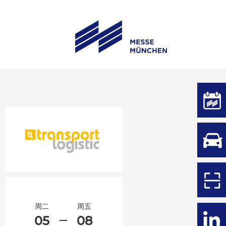
周二
周五
05
08