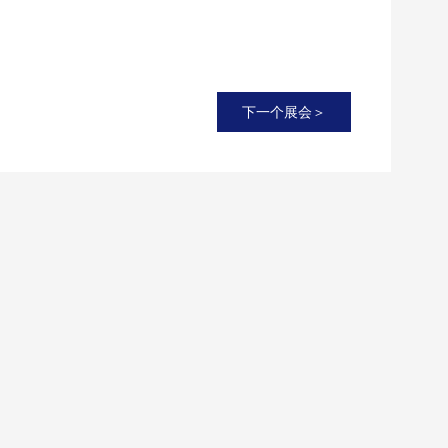
下一个展会＞