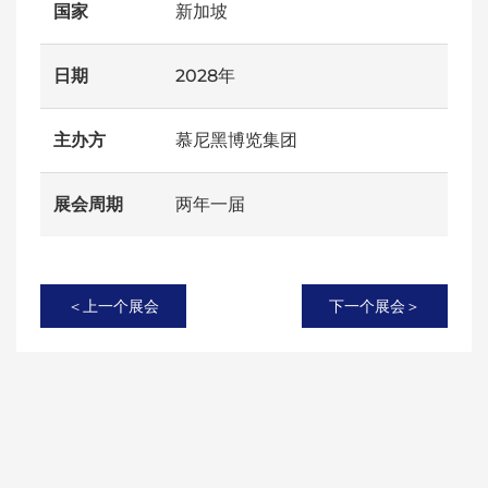
国家
新加坡
日期
2028年
主办方
慕尼黑博览集团
展会周期
两年一届
＜上一个展会
下一个展会＞