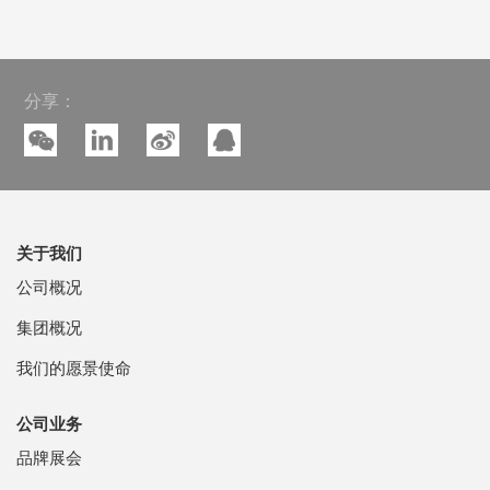
分享：
关于我们
公司概况
集团概况
我们的愿景使命
公司业务
品牌展会