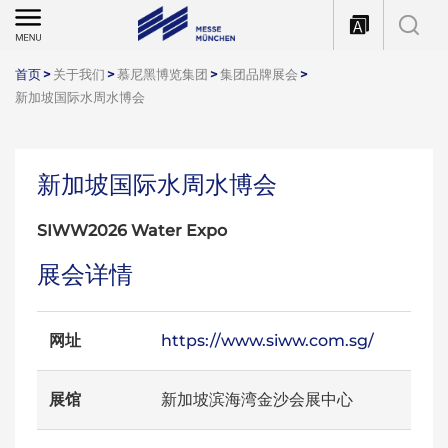
首页
>
关于我们
>
慕尼黑博览集团
>
集团品牌展会
>
新加坡国际水周水博会
新加坡国际水周水博会
SIWW2026 Water Expo
展会详情
网址
https://www.siww.com.sg/
展馆
新加坡滨海湾金沙会展中心