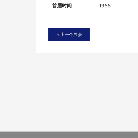
首届时间
1966
＜上一个展会