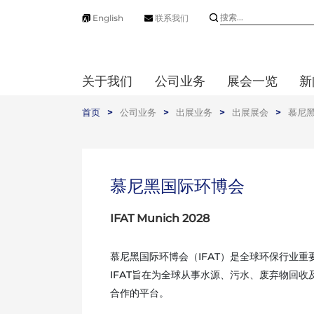
English
联系我们
关于我们
公司业务
展会一览
新
首页
>
公司业务
>
出展业务
>
出展展会
>
慕尼
慕尼黑国际环博会
IFAT Munich 2028
慕尼黑国际环博会（IFAT）是全球环保行业重
IFAT旨在为全球从事水源、污水、废弃物回
合作的平台。