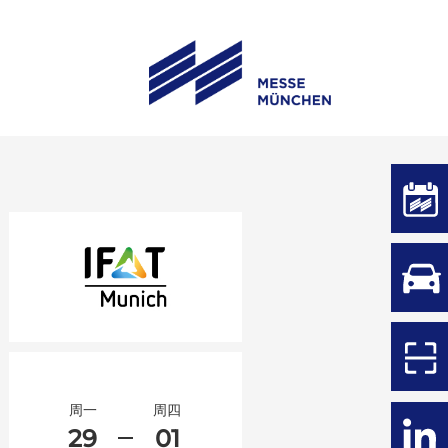
周一
周四
29
01