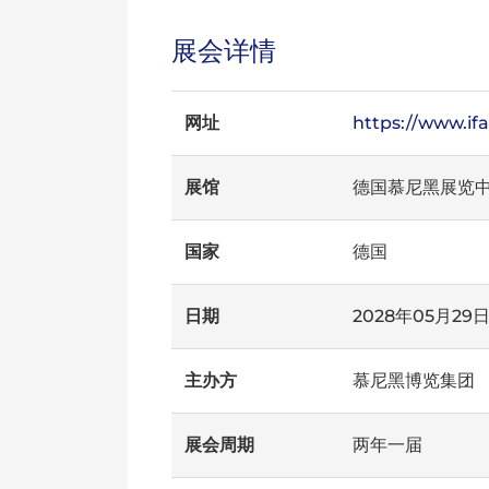
展会详情
网址
https://www.ifa
展馆
德国慕尼黑展览
国家
德国
日期
2028年05月29日
主办方
慕尼黑博览集团
展会周期
两年一届