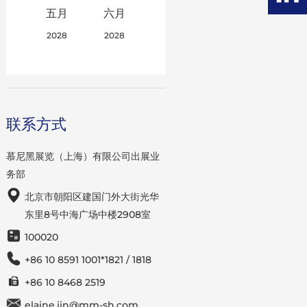
五月
六月
2028
2028
联系方式
慕尼黑展览（上海）有限公司出展业
务部
北京市朝阳区建国门外大街光华
东里8号中海广场中楼2908室
100020
+86 10 8591 1001*1821 / 1818
+86 10 8468 2519
elaine.jin@mm-sh.com