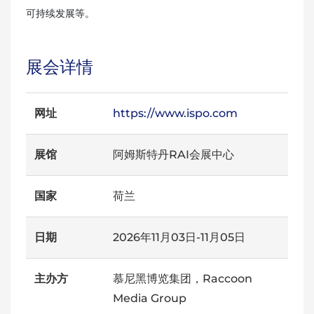
可持续发展等。
展会详情
网址
https://www.ispo.com
展馆
阿姆斯特丹RAI会展中心
国家
荷兰
日期
2026年11月03日-11月05日
主办方
慕尼黑博览集团，Raccoon
Media Group