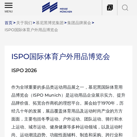
首页
>
关于我们
>
慕尼黑博览集团
>
集团品牌展会
>
ISPO国际体育户外用品博览会
ISPO国际体育户外用品博览会
ISPO 2026
作为全球重要的多品类运动用品展之一，慕尼黑国际体育用
品博览会（ISPO Munich）是运动用品企业展示实力、提升
品牌价值、拓宽合作商机的理想平台。展会始于1970年，历
经几十年的发展，展品覆盖体育用品及运动时尚产业的方方
面面，主要包括冬季运动、户外运动、团队运动、骑行和水
上运动、城市运动、健身健康等多种运动领域，以及运动时
尚、运动潮流趋势、功能性面辅料、制造和采购、跨行业和